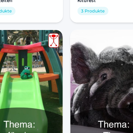
zeiten
Kitafest
odukte
3 Produkte