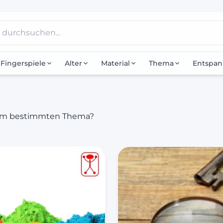
Fingerspiele
Alter
Material
Thema
Entspa
nem bestimmten Thema?