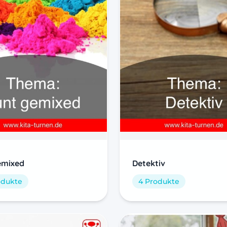
emixed
Detektiv
odukte
4 Produkte