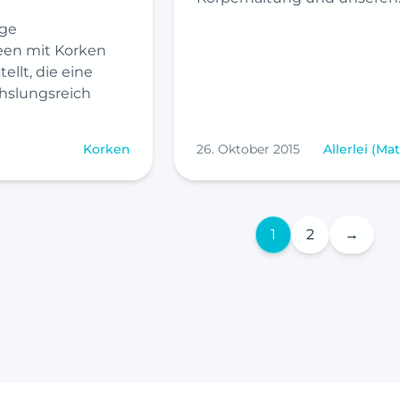
ige
en mit Korken
llt, die eine
hslungsreich
Korken
26. Oktober 2015
Allerlei (Mat
1
2
→