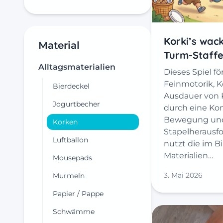
Korki’s wack
Material
Turm-Staffe
Alltagsmaterialien
Dieses Spiel fö
Feinmotorik, 
Bierdeckel
Ausdauer von 
Jogurtbecher
durch eine Ko
Bewegung un
Korken
Stapelherausf
Luftballon
nutzt die im B
Materialien…
Mousepads
3. Mai 2026
Murmeln
Papier / Pappe
Schwämme