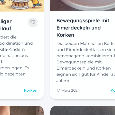
Bewegungsspiele mit
liger
Eimerdeckeln und
llauf
Korken
rdert die
Koordination und
Die beiden Materialien Kork
Kita-Kindern
und Eimerdeckel lassen sic
mbination aus
hervorragend kombinieren. 
d
Bewegungsspiele mit
orderungen. Es
Eimerdeckeln und Korken
ild gezeigten
eignen sich gut für Kinder ab
Jahren.
Korken
17. März 2024
K