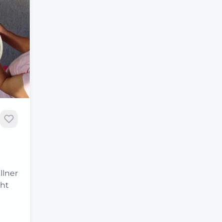
llner
cht
…