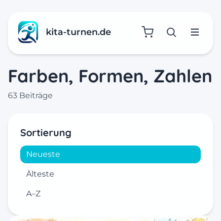
kita-turnen.de
Suche öffne
Menü
Farben, Formen, Zahlen
63 Beiträge
Sortierung
Neueste
Älteste
A–Z