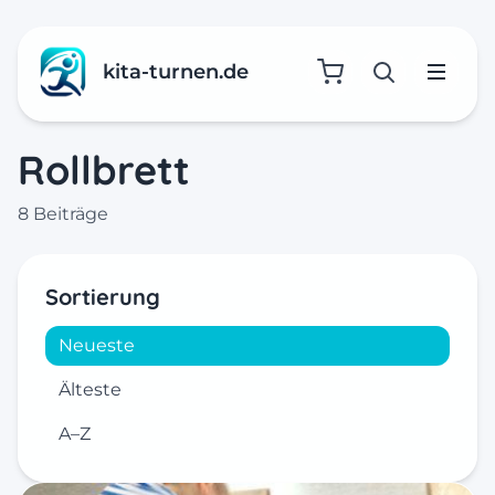
kita-turnen.de
Suche öffne
Menü
Rollbrett
8 Beiträge
Sortierung
Neueste
Älteste
A–Z