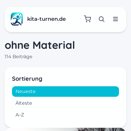
kita-turnen.de
Suche öffne
Menü
ohne Material
114 Beiträge
Sortierung
Neueste
Älteste
A–Z