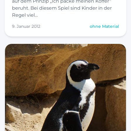
auf dem Prinzip „Ich packe meinen Koffer“
beruht. Bei diesem Spiel sind Kinder in der
Regel viel…
9. Januar 2012
ohne Material