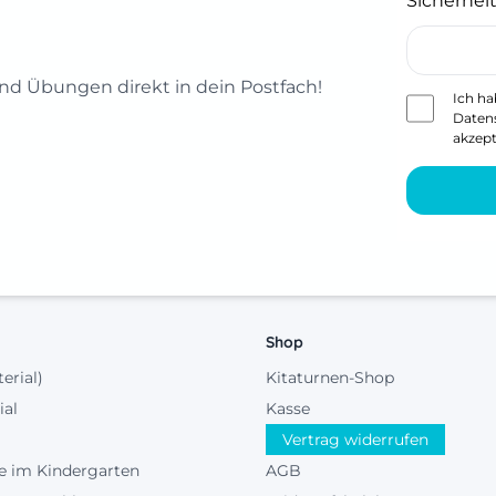
Sicherheit
d Übungen direkt in dein Postfach!
Ich ha
Daten
akzept
Shop
terial)
Kitaturnen-Shop
ial
Kasse
Vertrag widerrufen
e im Kindergarten
AGB