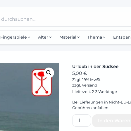
Fingerspiele
Alter
Material
Thema
Entspa
Urlaub in der Südsee
5,00
€
Zzgl. 19% MwSt.
zzgl.
Versand
Lieferzeit: 2-3 Werktage
Bei Lieferungen in Nicht-EU-L
Gebühren anfallen.
Urlaub
In den Waren
in