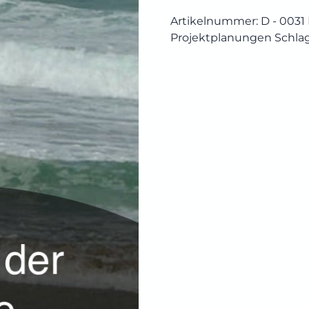
der
Südsee
Artikelnummer:
D - 0031
Menge
Projektplanungen
Schla