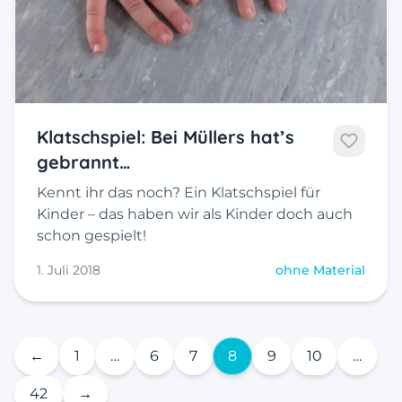
Klatschspiel: Bei Müllers hat’s
gebrannt…
Kennt ihr das noch? Ein Klatschspiel für
Kinder – das haben wir als Kinder doch auch
schon gespielt!
1. Juli 2018
ohne Material
←
1
…
6
7
8
9
10
…
42
→