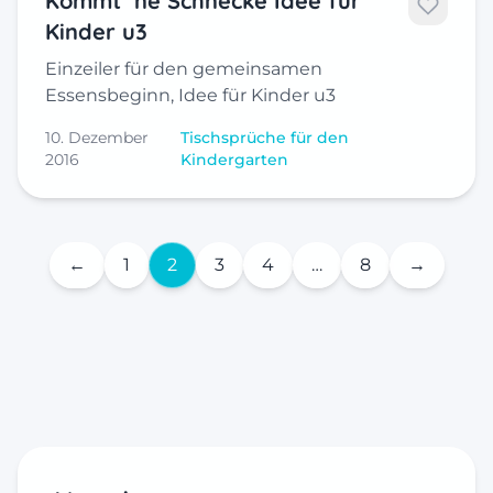
Kommt ’ne Schnecke Idee für
Kinder u3
Einzeiler für den gemeinsamen
Essensbeginn, Idee für Kinder u3
10. Dezember
Tischsprüche für den
2016
Kindergarten
←
1
2
3
4
…
8
→