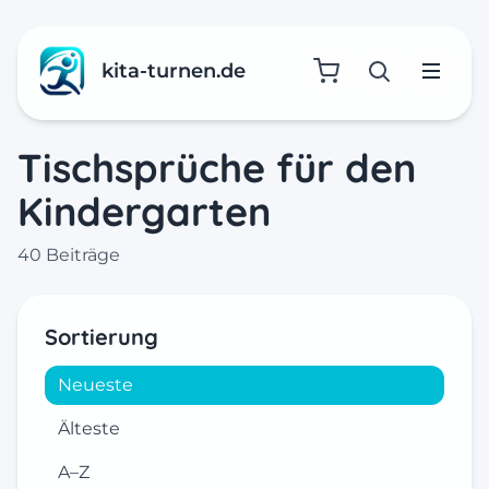
kita-turnen.de
Suche öffne
Menü
Tischsprüche für den
Kindergarten
40 Beiträge
Sortierung
Neueste
Älteste
A–Z