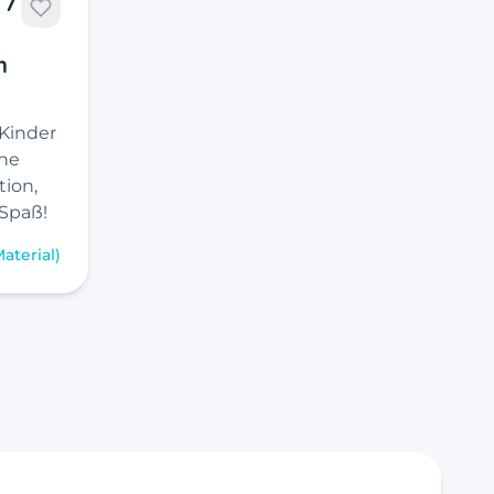
 7
n
Kinder
che
tion,
 Spaß!
Material)