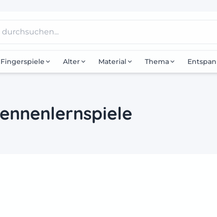
Fingerspiele
Alter
Material
Thema
Entspa
Kennenlernspiele