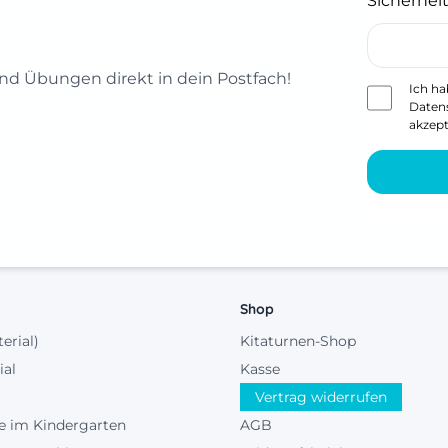
Sicherheit
d Übungen direkt in dein Postfach!
Ich ha
Daten
akzept
Shop
terial)
Kitaturnen-Shop
ial
Kasse
Vertrag widerrufen
e im Kindergarten
AGB