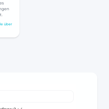
es
ngen
t.
le über