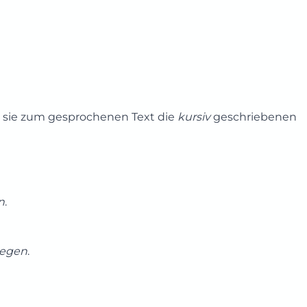
n sie zum gesprochenen Text die
kursiv
geschriebenen
n
.
wegen
.