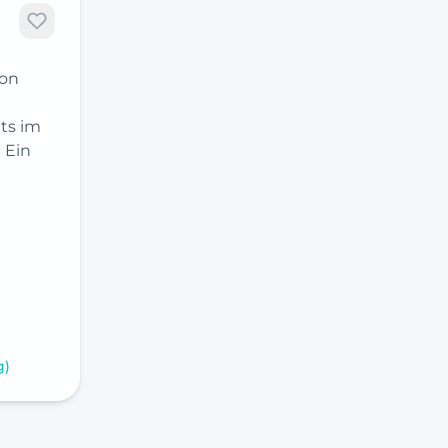
hon
ts im
 Ein
t
g)