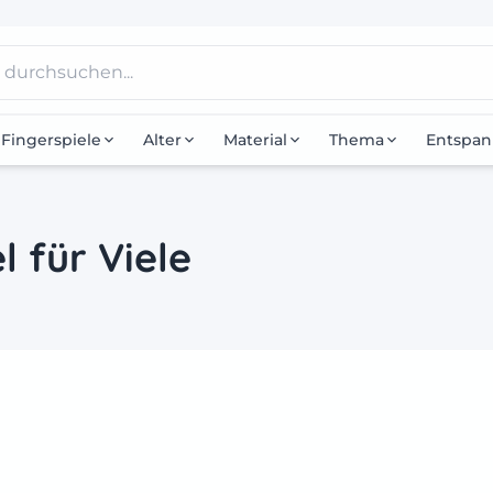
Fingerspiele
Alter
Material
Thema
Entspa
l für Viele