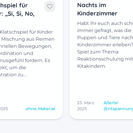
Nachts im
hspiel für
Kinderzimmer
: „Si, Si, No,
Habt ihr euch auch sc
immer gefragt, was die
Klatschspiel für Kinder
Puppen und Tiere nach
ne Mischung aus Reimen
Kinderzimmer erleben?
hnellen Bewegungen,
Spiel zum Thema
ordination und
Reaktionsschulung mi
usgefühl fordern. Es
Kitakindern.
fekt, um die
tration zu…
23. März
Allerlei
 2025
ohne Material
2025
(Entspannun