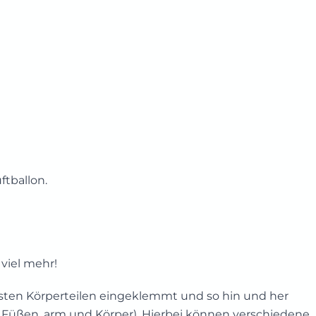
ftballon.
viel mehr!
sten Körperteilen eingeklemmt und so hin und her
en Füßen, arm und Körper). Hierbei können verschiedene