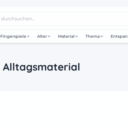
Fingerspiele
Alter
Material
Thema
Entspa
e Alltagsmaterial