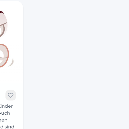
Kinder
 Auch
gen
d sind