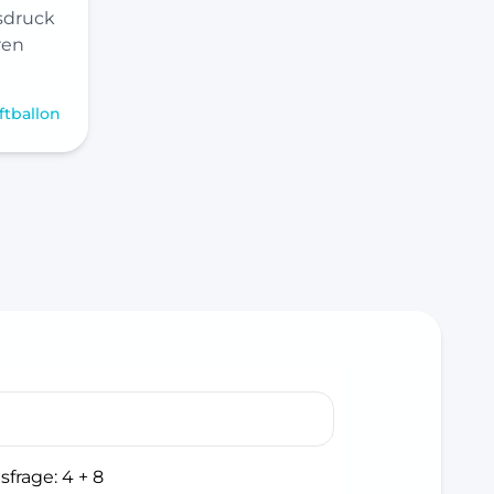
sdruck
ren
ftballon
sfrage:
4 + 8