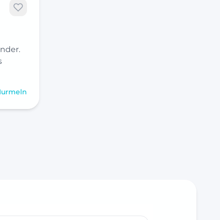
inder.
s
urmeln