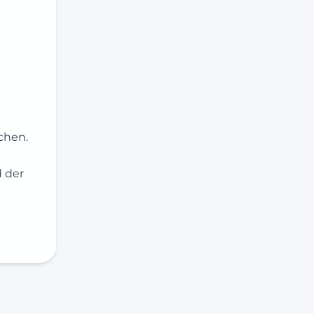
chen.
d der