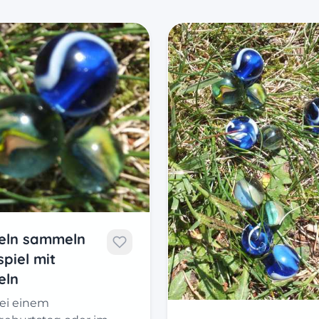
eln sammeln
spiel mit
eln
ei einem