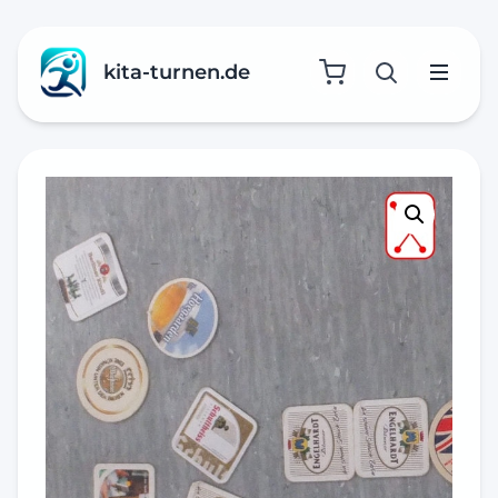
kita-turnen.de
Suche öffne
Menü