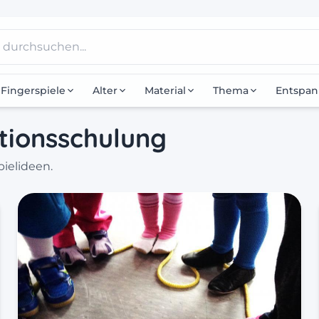
Fingerspiele
Alter
Material
Thema
Entspa
tionsschulung
ielideen.