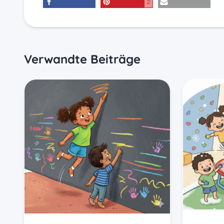
Frees
Hochsprung mit
Kinde
Kindern: Spielerisch
Spekt
die Sprungkraft und
Sprun
Koordination
klein
fördern