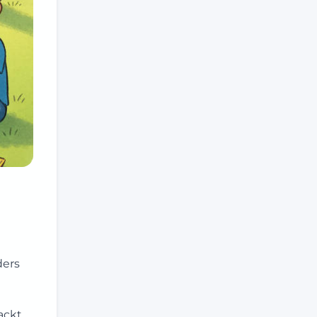
ders
ackt