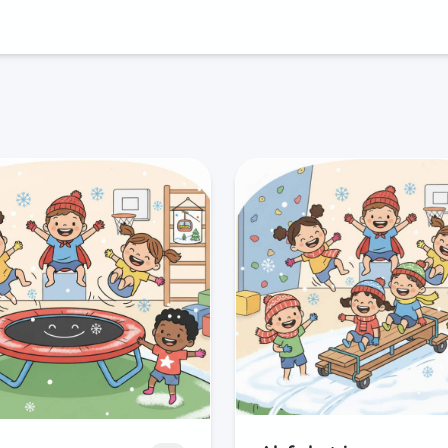
Abfahrt im
tyle Skiing im
Kinderzimmer: Mit
rzimmer:
dem „Rennbob“
akulärer
rasant durch die
gspaß für
Turnhalle
e Pisten-Helden