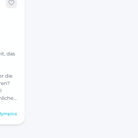
t, das
r die
ren?
l
liche…
lympics