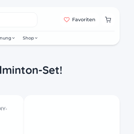
Favoriten
nnung
Shop
dminton-Set!
IY-