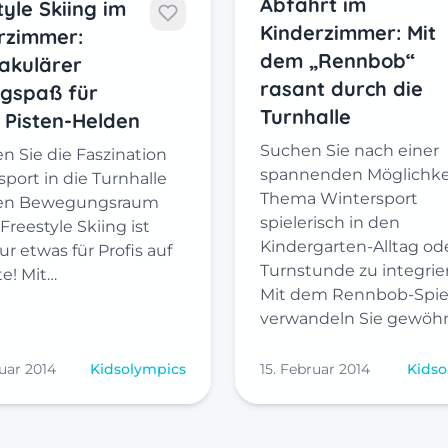
Suchen Sie nach einer
n Sie die Faszination
spannenden Möglichkei
port in die Turnhalle
Thema Wintersport
den Bewegungsraum
spielerisch in den
Freestyle Skiing ist
Kindergarten-Alltag ode
ur etwas für Profis auf
Turnstunde zu integrie
te! Mit…
Mit dem Rennbob-Spie
verwandeln Sie gewöhn
uar 2014
Kidsolympics
15. Februar 2014
Kidso