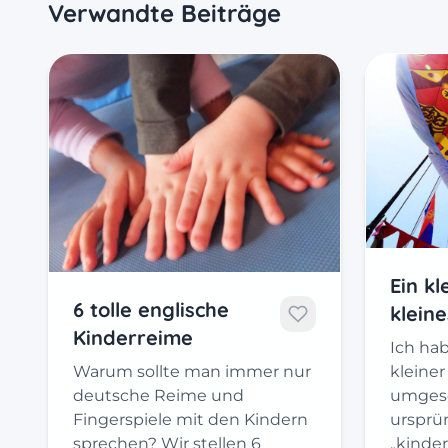
Verwandte Beiträge
Ein k
6 tolle englische
kleine
Kinderreime
Ich hab
kleine
Warum sollte man immer nur
umgesc
deutsche Reime und
ursprün
Fingerspiele mit den Kindern
„kinde
sprechen? Wir stellen 6