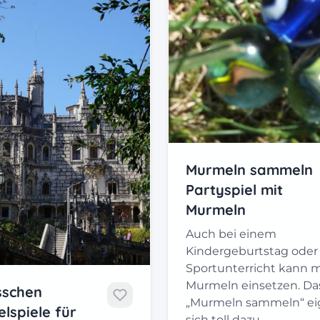
Murmeln sammeln
Partyspiel mit
Murmeln
Auch bei einem
Kindergeburtstag oder
Sportunterricht kann 
Murmeln einsetzen. Das
sschen
„Murmeln sammeln“ ei
lspiele für
sich toll dazu.