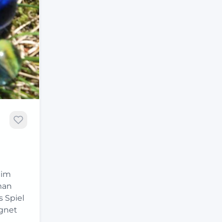
 im
man
 Spiel
gnet