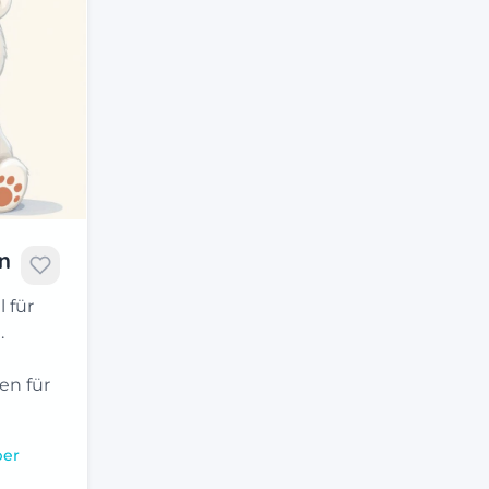
n
 für
.
en für
ber