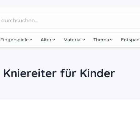
Fingerspiele
Alter
Material
Thema
Entspa
 Kniereiter für Kinder