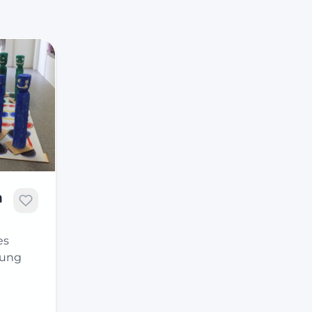
h
es
gung