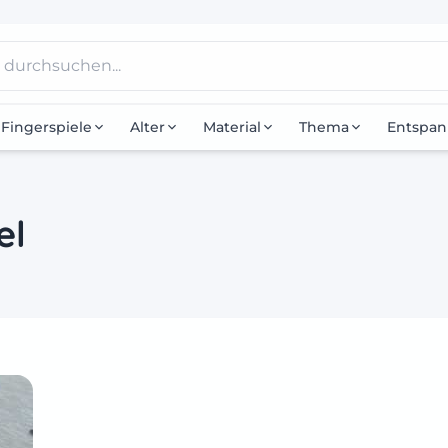
Fingerspiele
Alter
Material
Thema
Entspa
el