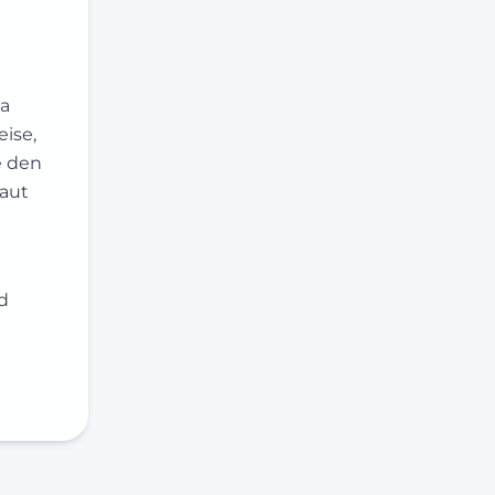
wa
eise,
e den
baut
d