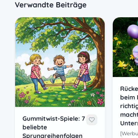
Verwandte Beiträge
Rücke
beim 
richt
mach
Gummitwist-Spiele: 7
Unter
beliebte
[Werbun
Sprungreihenfolgen