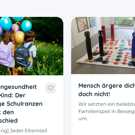
Mensch ärgere dic
ngesundheit
doch nicht!
Kind: Der
ige Schulranzen
Wir setzten ein beliebt
t den
Familienspiel in Bewe
um.
schied
g] Jeder Elternteil