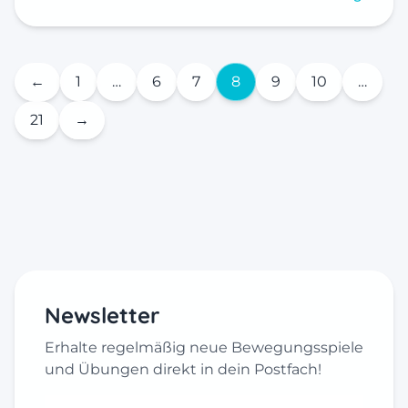
←
1
…
6
7
8
9
10
…
21
→
Newsletter
Erhalte regelmäßig neue Bewegungsspiele
und Übungen direkt in dein Postfach!