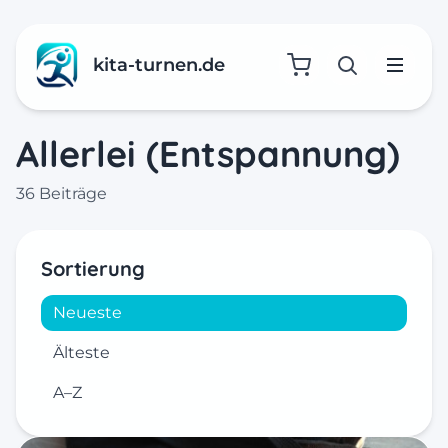
kita-turnen.de
Suche öffne
Menü
Allerlei (Entspannung)
36 Beiträge
Sortierung
Neueste
Älteste
A–Z